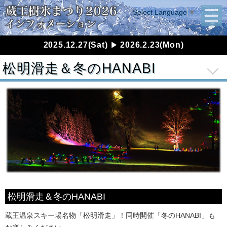
Select Language
▼
2025.12.27(Sat)
2026.2.23(Mon)
▶
松明滑走＆冬のHANABI
松明滑走＆冬のHANABI
蔵王温泉スキー場名物「松明滑走」！同時開催「冬のHANABI」も