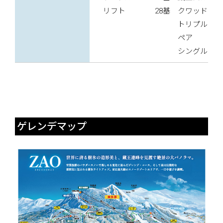
リフト
28基
クワッド
トリプル
ペア
20
シングル
ゲレンデマップ