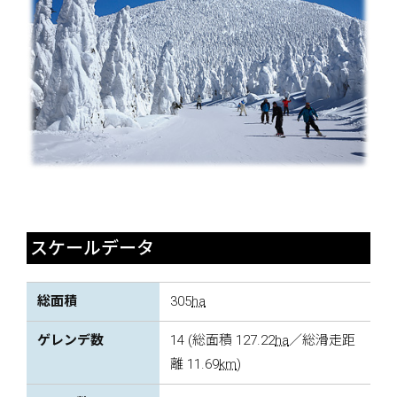
スケールデータ
総面積
305
ha
ゲレンデ数
14 (総面積 127.22
ha
／総滑走距
離 11.69
km
)