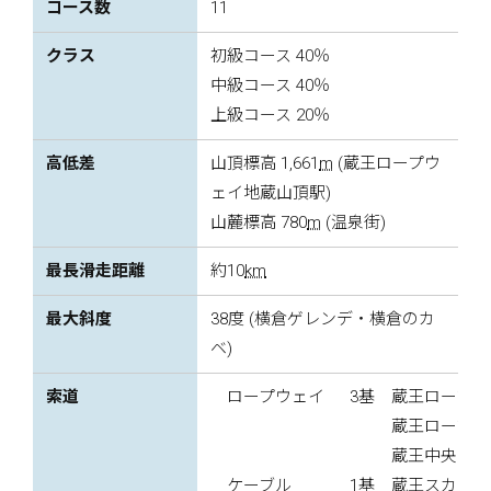
コース数
11
クラス
初級コース 40％
中級コース 40％
上級コース 20％
高低差
山頂標高 1,661
m
(蔵王ロープウ
ェイ地蔵山頂駅)
山麓標高 780
m
(温泉街)
最長滑走距離
約10
km
最大斜度
38度 (横倉ゲレンデ・横倉のカ
ベ)
索道
ロープウェイ
3基
蔵王ロープウ
蔵王ロープウ
蔵王中央ロー
ケーブル
1基
蔵王スカイケ