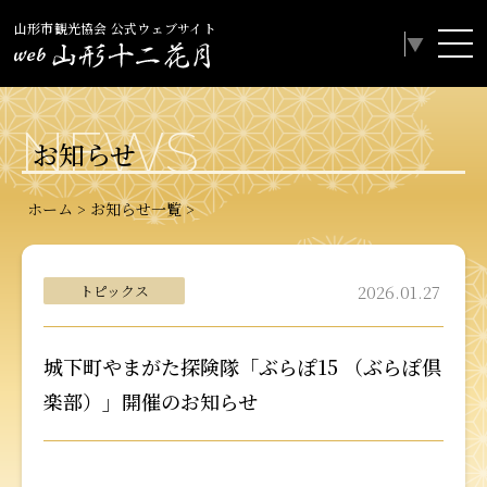
山形市観光協会 公式ウェブサイト
Select Language
▼
NEWS
お知らせ
ホーム
お知らせ一覧
トピックス
2026.01.27
城下町やまがた探険隊「ぶらぽ15 （ぶらぽ倶
楽部）」開催のお知らせ