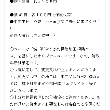
●歩く距離 約２～５ｋｍ
●参 加 費 各１００円（保険代等）
●事前申込 不要（当日直接集合場所に来てくださ
い）
※雨天決行（悪天候中止）
〇コースは「城下町やまがた探険地図 探険コー
ス」を基にしたオリジナルコースです。なお、解散
場所は予定です。
○状況に応じて、変更又は中止することがありま
す。変更又は中止の場合は、事前又は当日8:00頃ま
でに「城下町やまがた探険隊 ウェブサイト」等で
お知らせします。
○十分な体調管理と水分補給にご注意ください。ま
た雨具など街歩きに必要なものは各自でご準備くだ