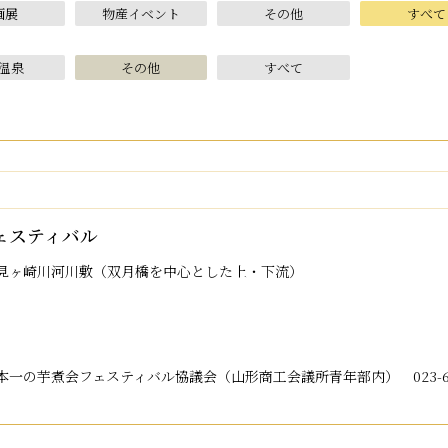
画展
物産イベント
その他
すべて
温泉
その他
すべて
ェスティバル
見ヶ崎川河川敷（双月橋を中心とした上・下流）
本一の芋煮会フェスティバル協議会（山形商工会議所青年部内） 023-622