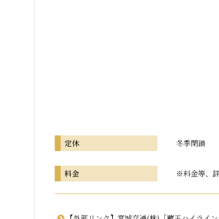
定休
冬季閉鎖
料金
※料金等、
【外部リンク】宮城交通(株)「蔵王ハイライン