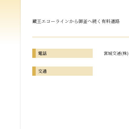
蔵王エコーラインから御釜へ続く有料道路
電話
宮城交通(株) 0
交通