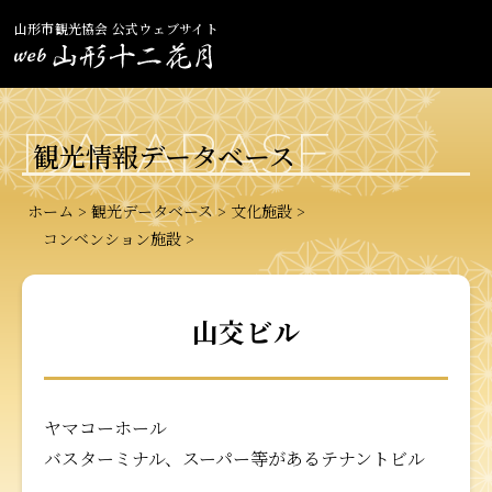
山形市観光協会 公式ウェブサイト
DATABASE
観光情報データベース
ホーム
観光データベース
文化施設
コンベンション施設
山交ビル
ヤマコーホール
バスターミナル、スーパー等があるテナントビル