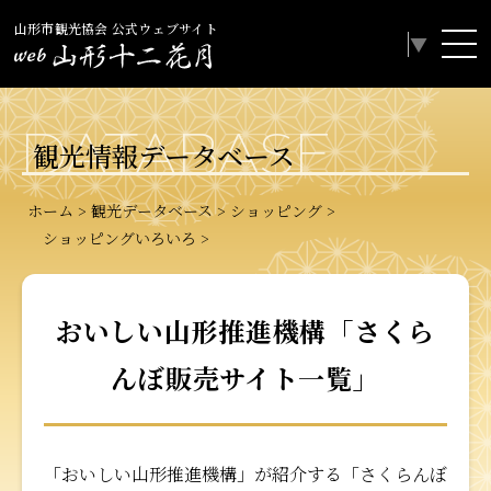
山形市観光協会 公式ウェブサイト
Select Language
▼
DATABASE
観光情報データベース
ホーム
観光データベース
ショッピング
ショッピングいろいろ
おいしい山形推進機構「さくら
んぼ販売サイト一覧」
「おいしい山形推進機構」が紹介する「さくらんぼ