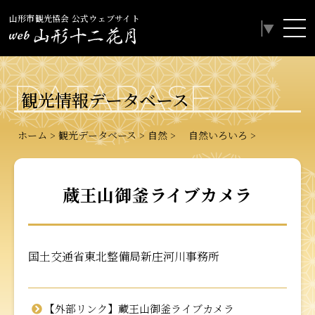
山形市観光協会 公式ウェブサイト
Select Language
▼
DATABASE
観光情報データベース
ホーム
観光データベース
自然
自然いろいろ
蔵王山御釜ライブカメラ
国土交通省東北整備局新庄河川事務所
【外部リンク】蔵王山御釜ライブカメラ