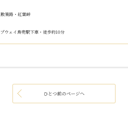
原散策路・紅葉峠
プウェイ鳥兜駅下車・徒歩約10分
ひとつ前のページへ