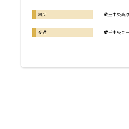
場所
蔵王中央高
交通
蔵王中央ロー