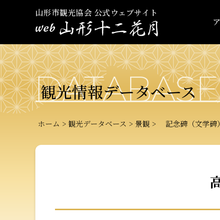
山形市観光協会 公式ウェブサイト
DATABASE
観光情報データベース
ホーム
観光データベース
景観
記念碑（文学碑