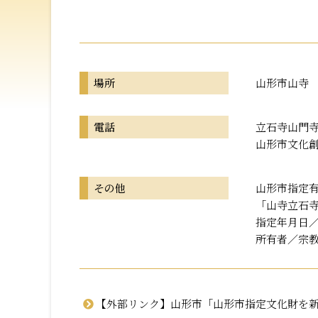
場所
山形市山寺
電話
立石寺山門寺務所
山形市文化創造
その他
山形市指定
「山寺立石
指定年月日／令
所有者／宗
【外部リンク】山形市「山形市指定文化財を新