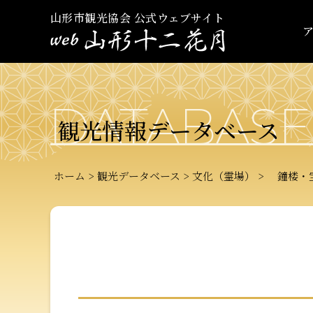
山形市観光協会 公式ウェブサイト
DATABASE
観光情報データベース
ホーム
観光データベース
文化（霊場）
鐘楼・