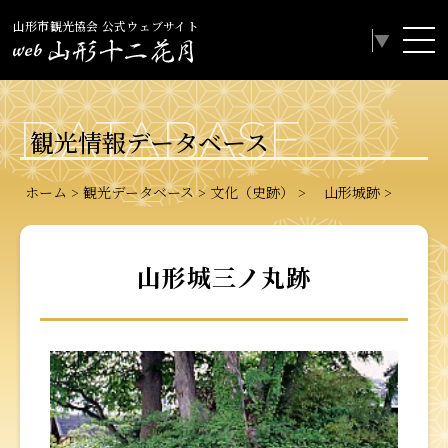
山形市観光協会 公式ウェブサイト
Select Language
▼
DATABASE
観光情報データベース
ホーム
観光データベース
文化（史跡）
山形城跡
山形城三ノ丸跡