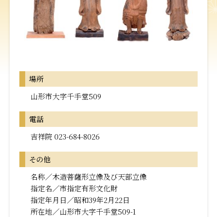
場所
山形市大字千手堂509
電話
吉祥院 023-684-8026
その他
名称／木造菩薩形立像及び天部立像
指定名／市指定有形文化財
指定年月日／昭和39年2月22日
所在地／山形市大字千手堂509-1