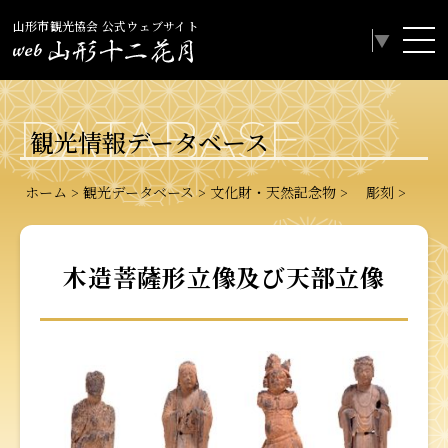
山形市観光協会 公式ウェブサイト
Select Language
▼
DATABASE
観光情報データベース
ホーム
観光データベース
文化財・天然記念物
彫刻
木造菩薩形立像及び天部立像