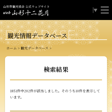
山形市観光協会 公式ウェブサイト
Select Language
▼
DATABASE
観光情報データベース
ホーム
観光データベース
検索結果
1851件中202件が該当しました。そのうち10件を表示して
います。