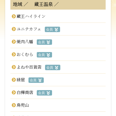
地域
蔵王温泉
蔵王ハイライン
ユニテカフェ
会員
焼肉八幡
会員
おくむら
会員
よねや百貨店
会員
緑屋
会員
白樺商店
会員
鳥兜山