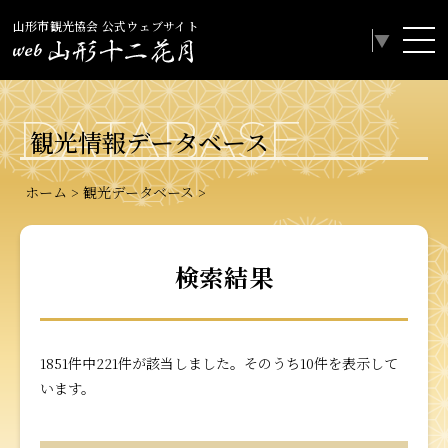
山形市観光協会 公式ウェブサイト
Select Language
▼
DATABASE
観光情報データベース
ホーム
観光データベース
検索結果
1851件中221件が該当しました。そのうち10件を表示して
います。