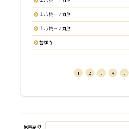
山形城三ノ丸跡
山形城三ノ丸跡
山形城三ノ丸跡
誓願寺
1
2
3
4
5
検索語句：