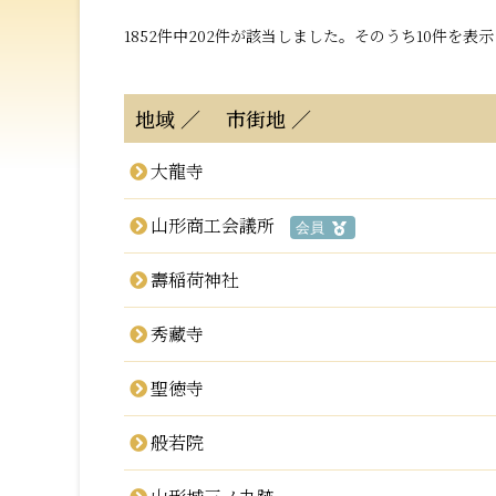
1852件中202件が該当しました。そのうち10件を表
地域
市街地
大龍寺
山形商工会議所
会員
壽稲荷神社
秀藏寺
聖徳寺
般若院