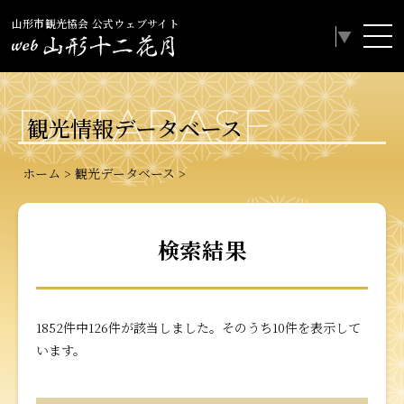
山形市観光協会 公式ウェブサイト
Select Language
▼
DATABASE
観光情報データベース
ホーム
観光データベース
検索結果
1852件中126件が該当しました。そのうち10件を表示して
います。