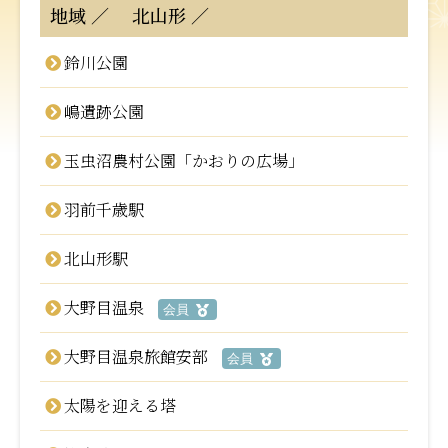
地域
北山形
鈴川公園
嶋遺跡公園
玉虫沼農村公園「かおりの広場」
羽前千歳駅
北山形駅
大野目温泉
会員
大野目温泉旅館安部
会員
太陽を迎える塔