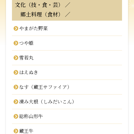
文化（技・食・芸）
郷土料理（食材）
やまがた野菜
つや姫
雪若丸
はえぬき
なす（蔵王サファイア）
凍み大根（しみだいこん）
総称山形牛
蔵王牛