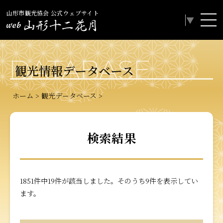
山形市観光協会 公式ウェブサイト
Select Language
▼
DATABASE
観光情報データベース
ホーム
観光データベース
検索結果
1851件中19件が該当しました。そのうち9件を表示してい
ます。