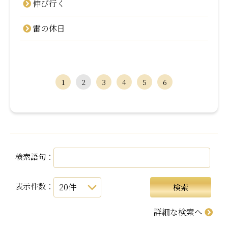
伸び行く
雷の休日
1
2
3
4
5
6
検索語句：
表示件数：
詳細な検索へ