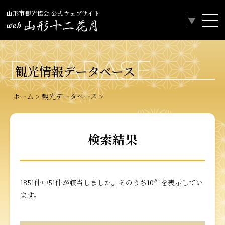
山形市観光協会 公式ウェブサイト
Select Language
▼
DATABASE
観光情報データベース
ホーム
観光データベース
検索結果
1851件中51件が該当しました。そのうち10件を表示してい
ます。