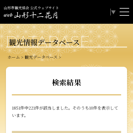
山形市観光協会 公式ウェブサイト
Select Language
▼
DATABASE
観光情報データベース
ホーム
観光データベース
検索結果
1851件中221件が該当しました。そのうち10件を表示して
います。