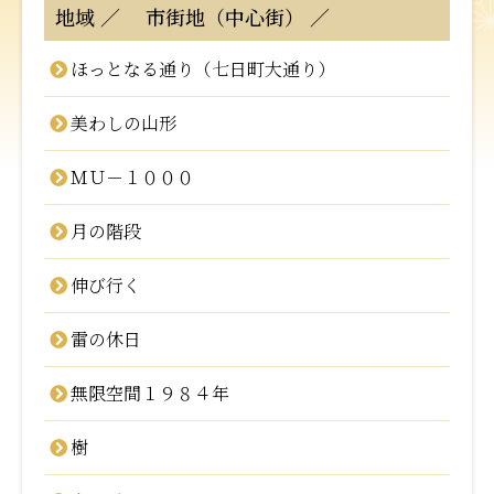
地域
市街地（中心街）
ほっとなる通り（七日町大通り）
美わしの山形
ＭＵ－１０００
月の階段
伸び行く
雷の休日
無限空間１９８４年
樹