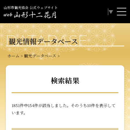
山形市観光協会 公式ウェブサイト
Select Language
▼
DATABASE
観光情報データベース
ホーム
観光データベース
検索結果
1851件中154件が該当しました。そのうち10件を表示して
います。