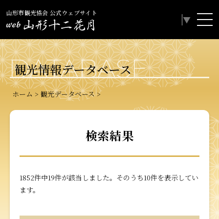
山形市観光協会 公式ウェブサイト
Select Language
▼
DATABASE
観光情報データベース
ホーム
観光データベース
検索結果
1852件中19件が該当しました。そのうち10件を表示してい
ます。