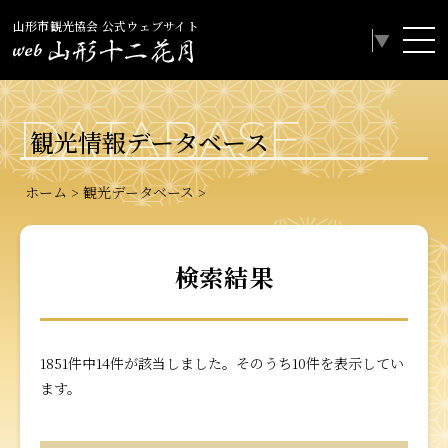
山形市観光協会 公式ウェブサイト
Select Language
▼
DATABASE
観光情報データベース
ホーム
観光データベース
検索結果
1851件中14件が該当しました。そのうち10件を表示してい
ます。